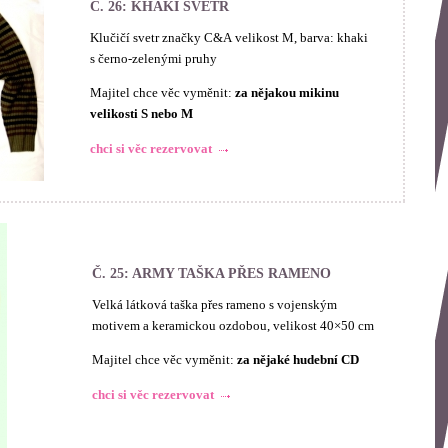
Č. 26: KHAKI SVETR
Klučičí svetr značky C&A velikost M, barva: khaki
s černo-zelenými pruhy
Majitel chce věc vyměnit:
za nějakou mikinu
velikosti S nebo M
chci si věc rezervovat
Č. 25: ARMY TAŠKA PŘES RAMENO
Velká látková taška přes rameno s vojenským
motivem a keramickou ozdobou, velikost 40×50 cm
Majitel chce věc vyměnit:
za nějaké hudební CD
chci si věc rezervovat