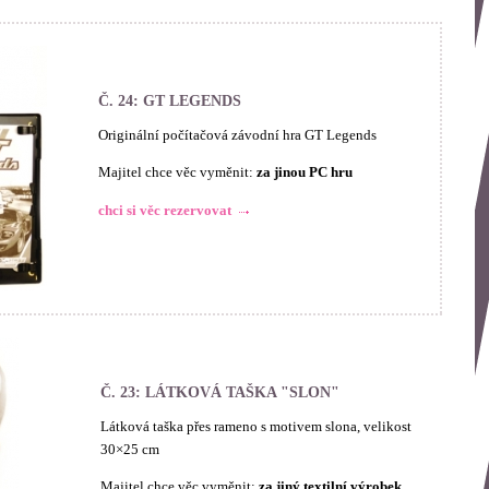
Č. 24: GT LEGENDS
Originální počítačová závodní hra GT Legends
Majitel chce věc vyměnit:
za jinou PC hru
chci si věc rezervovat
Č. 23: LÁTKOVÁ TAŠKA "SLON"
Látková taška přes rameno s motivem slona, velikost
30×25 cm
Majitel chce věc vyměnit:
za jiný textilní výrobek