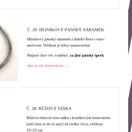
Č. 29: HLINÍKOVÝ PÁNSKÝ NÁRAMEK
Hliníkový pánský náramek z daleké Keni s etno-
motivem. Velikost je lehce nastavitelná
Majitel chce věc vyměnit:
za jiný pánský šperk
chci si věc rezervovat
Č. 28: RŮŽOVÁ TAŠKA
Růžovo-fialová etno taška s korálkovým lemováním
(zub času se do ní zaryl už trošku více), velikost
35×25 cm