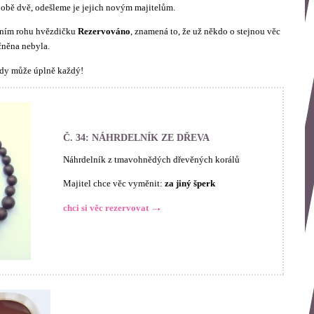
 obě dvě, odešleme je jejich novým majitelům.
orním rohu hvězdičku
Rezervováno
, znamená to, že už někdo o stejnou věc
čněna nebyla.
edy může úplně každý!
Č. 34: NÁHRDELNÍK ZE DŘEVA
Náhrdelník z tmavohnědých dřevěných korálů
Majitel chce věc vyměnit:
za jiný šperk
chci si věc rezervovat