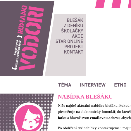
Romano vodori, časopis pro multikulturní mládež
BLEŠÁK
Z DENÍKU
ŠKOLAČKY
AKCE
STAR ONLINE
PROJEKT
KONTAKT
TÉMA
INTERVIEW
ETNO
NABÍDKA BLEŠÁKU
Níže najdeš aktuální nabídku blešáku. Pokud t
přesměruje na elektronický formulář, do kter
fotku
a hlavně svou
emailovou adresu
, abyc
Po obdržení tvé nabídky kontaktujeme i majit