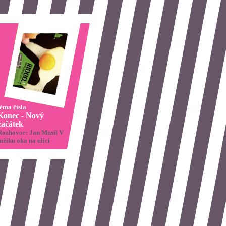
téma čísla
Konec - Nový
začátek
Rozhovor: Jan Musil V
mžiku oka na ulici