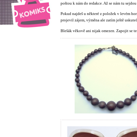
poštou k nám do redakce. Až se nám tu sejdou
Pokud najdeš u některé z položek v levém h
projevil zájem, výměna ale zatím ještě uskute
Blešák věkově ani nijak omezen. Zapojit se t