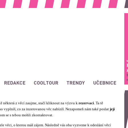
REDAKCE
COOLTOUR
TRENDY
UČEBNICE
ě některá z věcí zaujme, stačí kliknout na výzvu k
rezervaci
. Ta tě
ého vyplníš, co za inzerovanou věc nabízíš. Nezapomeň nám také poslat
její
hom se s tebou mohli zkontaktovat.
ele věci, o kterou máš zájem. Následně vás oba vyzveme k odeslání věcí