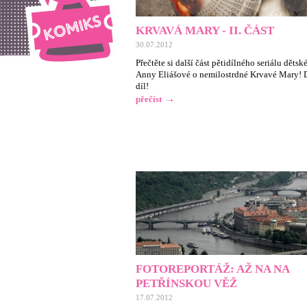
KRVAVÁ MARY - II. ČÁST
30.07.2012
Přečtěte si další část pětidílného seriálu děts
Anny Eliášové o nemilostrdné Krvavé Mary! 
díl!
přečíst
FOTOREPORTÁŽ: AŽ NA NA
PETŘÍNSKOU VĚŽ
17.07.2012