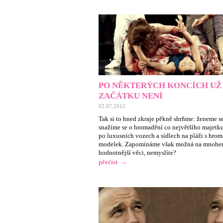
PO NĚKTERÝCH KONCÍCH UŽ
ZAČÁTKU NENÍ
02.07.2012
Tak si to hned zkraje pěkně shrňme: ženeme se
snažíme se o hromadění co největšího majetk
po luxusních vozech a sídlech na pláži s hro
modelek. Zapomínáme však možná na mnoh
hodnotnější věci, nemyslíte?
přečíst