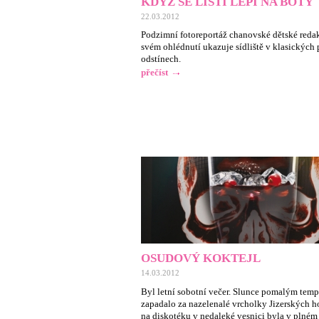
KDYŽ SE LISTÍ LEPÍ NA BOTY
22.03.2012
Podzimní fotoreportáž chanovské dětské redak
svém ohlédnutí ukazuje sídliště v klasických
odstínech.
přečíst
OSUDOVÝ KOKTEJL
14.03.2012
Byl letní sobotní večer. Slunce pomalým tem
zapadalo za nazelenalé vrcholky Jizerských ho
na diskotéku v nedaleké vesnici byla v plném