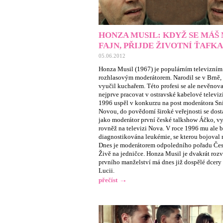
HONZA MUSIL: KDYŽ SE MÁŠ
FAJN, PŘIJDE ŽIVOTNÍ ŤAFKA
05.06.2012
Honza Musil (1967) je populárním televizním
rozhlasovým moderátorem. Narodil se v Brně, 
vyučil kuchařem. Této profesi se ale nevěnova
nejprve pracovat v ostravské kabelové televizi
1996 uspěl v konkurzu na post moderátora Sn
Novou, do povědomí široké veřejnosti se dost
jako moderátor první české talkshow Áčko, vy
rovněž na televizi Nova. V roce 1996 mu ale 
diagnostikována leukémie, se kterou bojoval n
Dnes je moderátorem odpoledního pořadu Čes
Živě na jedničce. Honza Musil je dvakrát roz
prvního manželství má dnes již dospělé dcery
Lucii.
přečíst