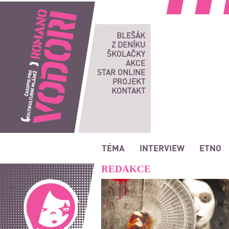
Romano vodori, časopis pro multikulturní mládež
BLEŠÁK
Z DENÍKU
ŠKOLAČKY
AKCE
STAR ONLINE
PROJEKT
KONTAKT
TÉMA
INTERVIEW
ETNO
REDAKCE