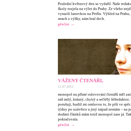
Poslední květnový den se vydařil. Naše redakc
školy rozjela na výlet do Prahy. Ze všeho nejd
vyrazili lanovkou na Petřín. Výhled na Prahu, 
strach z výšky, nám bral dech.
přečíst
VÁŽENÝ ČTENÁŘI,
11.07.2012
monopol na přímé oslovování čtenářů měl za
náš milý, krásný, chytrý a sečtělý šéfredaktor; z
porušuji, budiž mi omluvou to, že píši ve spě
týdny po uzávěrce a jiný nápad nemám – na p
dodání článků mám totiž monopol zase já. Ta
pokračovala.
přečíst