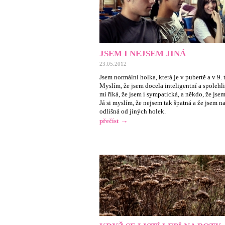
JSEM I NEJSEM JINÁ
23.05.2012
Jsem normální holka, která je v pubertě a v 9. t
Myslím, že jsem docela inteligentní a spolehl
mi říká, že jsem i sympatická, a někdo, že jsem
Já si myslím, že nejsem tak špatná a že jsem n
odlišná od jiných holek.
přečíst