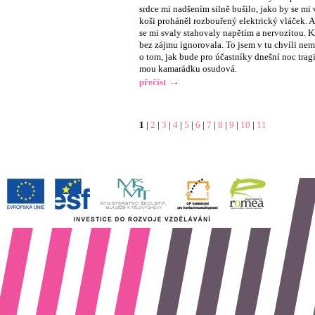
srdce mi nadšením silně bušilo, jako by se mi
koši proháněl rozbouřený elektrický vláček. Al
se mi svaly stahovaly napětím a nervozitou. K
bez zájmu ignorovala. To jsem v tu chvíli nem
o tom, jak bude pro účastníky dnešní noc tragi
mou kamarádku osudová.
přečíst
1
|
2
|
3
|
4
|
5
|
6
|
7
|
8
|
9
|
10
|
11