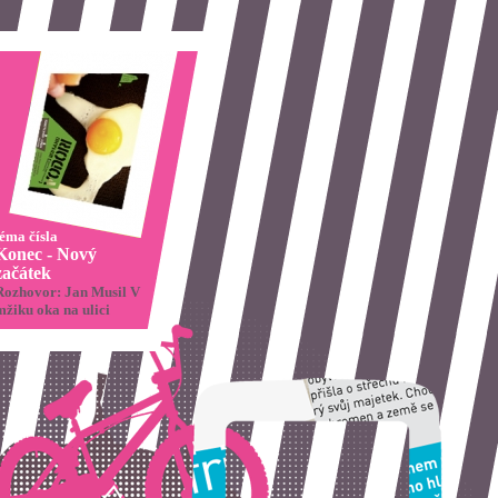
téma čísla
Konec - Nový
začátek
Rozhovor: Jan Musil V
mžiku oka na ulici