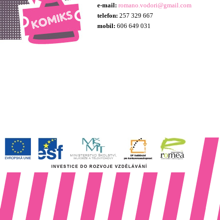
e-mail:
romano.vodori@
gmail.com
telefon:
257 329 667
mobil:
606 649 031