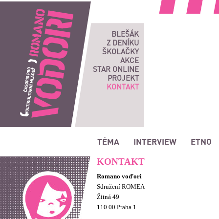
Romano vodori, časopis pro multikulturní mládež
BLEŠÁK
Z DENÍKU
ŠKOLAČKY
AKCE
STAR ONLINE
PROJEKT
KONTAKT
TÉMA
INTERVIEW
ETNO
KONTAKT
Romano voďori
Sdružení ROMEA
Žitná 49
110 00 Praha 1