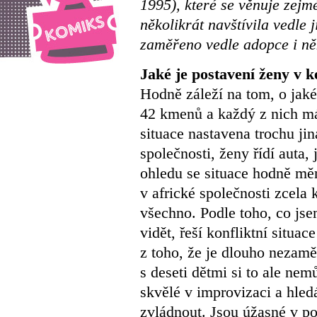
1995), které se věnuje zej
několikrát navštívila vedle 
zaměřeno vedle adopce i něk
Jaké je postavení ženy v 
Hodně záleží na tom, o jak
42 kmenů a každý z nich má 
situace nastavena trochu ji
společnosti, ženy řídí auta
ohledu se situace hodně mě
v africké společnosti zcela 
všechno. Podle toho, co js
vidět, řeší konfliktní situ
z toho, že je dlouho nezamě
s deseti dětmi si to ale ne
skvělé v improvizaci a hled
zvládnout. Jsou úžasné v p