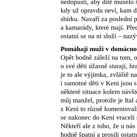
nedopustí, aby dítě muselo 
kdy už opravdu neví, kam dá
sbírku. Navaří za poslední 
a kamarády, které mají. Pře
ostatní se na ni složí – naz
Pomáhají muži v domácnost
Opět hodně záleží na tom, o
o své děti úžasně starají, hr
je to ale výjimka, zvláště n
i samotné děti v Keni jsou s
některé situace kolem návš
můj manžel, protože je Ita
z Keni to různě komentovali
se nakonec do Keni vraceli
Někteří ale z toho, že u nás
hodně špatní a prosili ostat