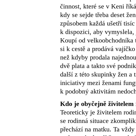
činnost, které se v Keni ř
kdy se sejde třeba deset že
způsobem každá ušetří tisíc 
k dispozici, aby vymyslela, 
Koupí od velkoobchodníka tře
si k cestě a prodává vajíčk
než kdyby prodala najednou 
dvě plata a takto své podnik
další z této skupinky žen a 
iniciativy mezi ženami fun
k podobný aktivitám nedoch
Kdo je obyčejně živitelem
Teoreticky je živitelem rod
se rodinná situace zkomplik
přechází na matku. Ta vždy 