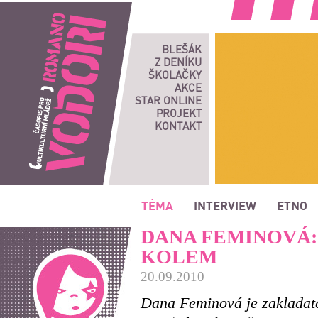
Romano vodori, časopis pro multikulturní mládež
BLEŠÁK
Z DENÍKU
ŠKOLAČKY
AKCE
STAR ONLINE
PROJEKT
KONTAKT
TÉMA
INTERVIEW
ETNO
DANA FEMINOVÁ:
KOLEM
20.09.2010
Dana Feminová je zakladat