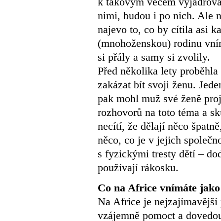
k takovým věcem vyjadřovat.
nimi, budou i po nich. Ale 
najevo to, co by cítila asi 
(mnohoženskou) rodinu vníma
si přály a samy si zvolily.
Před několika lety proběhl
zakázat bít svoji ženu. Jede
pak mohl muž své ženě pro
rozhovorů na toto téma a s
necítí, že dělají něco špatn
něco, co je v jejich společn
s fyzickými tresty dětí – do
používají rákosku.
Co na Africe vnímáte jako
Na Africe je nejzajímavější 
vzájemně pomoct a dovedou si