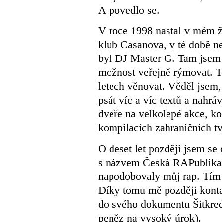
A povedlo se.
V roce 1998 nastal v mém ž
klub Casanova, v té době ne
byl DJ Master G. Tam jsem 
možnost veřejně rýmovat. T
letech věnovat. Věděl jsem,
psát víc a víc textů a nahrá
dveře na velkolepé akce, ko
kompilacích zahraničních tv
O deset let později jsem s
s názvem Česká RAPublika,
napodobovaly můj rap. Tím 
Díky tomu mě později konta
do svého dokumentu Šitkredi
peněz na vysoký úrok).