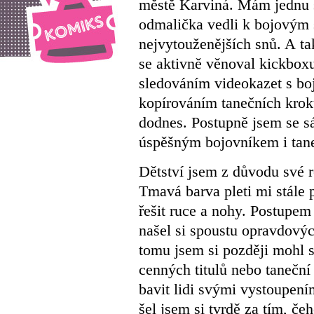
městě Karviná. Mám jednu se
odmalička vedli k bojovým s
nejvytouženějších snů. A tak
se aktivně věnoval kickbox
sledováním videokazet s bo
kopírováním tanečních krok
dodnes. Postupně jsem se s
úspěšným bojovníkem i tan
Dětství jsem z důvodu své 
Tmavá barva pleti mi stále 
řešit ruce a nohy. Postupem 
našel si spoustu opravdovýc
tomu jsem si později mohl s
cenných titulů nebo tanečn
bavit lidi svými vystoupení
šel jsem si tvrdě za tím, če