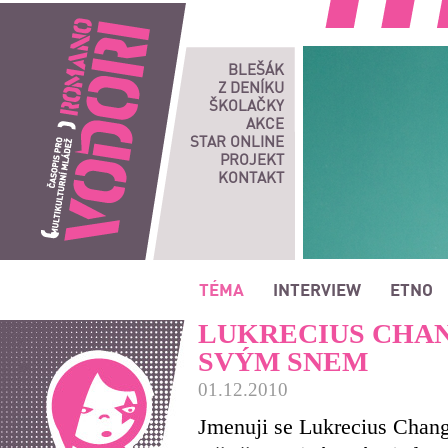
Romano vodori, časopis pro multikulturní mládež
BLEŠÁK
Z DENÍKU
ŠKOLAČKY
AKCE
STAR ONLINE
PROJEKT
KONTAKT
TÉMA
INTERVIEW
ETNO
LUKRECIUS CHAN
SVÝM SNEM
01.12.2010
Jmenuji se Lukrecius Chang