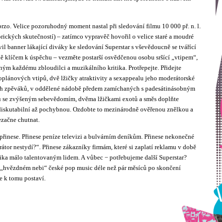
zo. Velice pozoruhodný moment nastal při sledování filmu 10 000 př. n. l.
orických skutečností) – zatímco vypravěč hovořil o velice staré a moudré
l banner lákající diváky ke sledování Superstar s vševědoucně se tvářící
ě klíčem k úspěchu – vezměte postarší osvědčenou osobu sršící „vtipem“,
ným každému zbloudilci a muzikálního kritika. Protřepejte. Přidejte
plánových vtipů, dvě lžičky atraktivity a sexappealu jeho moderátorské
ch zpěváků, v oddělené nádobě předem zamíchaných s padesátinásobným
 se zvýšeným sebevědomím, dvěma lžičkami exotů a směs doplňte
diskutabilní až pochybnou. Ozdobte to mezinárodně ověřenou znělkou a
ezačne chutnat.
řinese. Přinese peníze televizi a bulvárním deníkům. Přinese nekonečné
tor nestydí?“. Přinese zákazníky firmám, které si zaplatí reklamu v době
lika málo talentovaným lidem. A vůbec − potřebujeme další Superstar?
„hvězdném nebi“ české pop music déle než pár měsíců po skončení
e k tomu postaví.