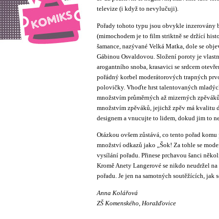
televize (i když to nevylučuji).
Pořady tohoto typu jsou obvykle inzerovány br
(mimochodem je to film striktně se držící hist
šamance, nazývané Velká Matka, dole se objevi
Gábinou Osvaldovou. Složení poroty je vlastn
arogantního snoba, krasavici se srdcem otevře
pořádný korbel moderátorových trapných prvo
polovičky. Vhoďte hrst talentovaných mladý
množstvím průměrných až mizerných zpěváků
množstvím zpěváků, jejichž zpěv má kvalitu 
designem a vnucujte to lidem, dokud jim to n
Otázkou ovšem zůstává, co tento pořad komu p
množství odkazů jako „Šok! Za tohle se moderá
vysílání pořadu. Přinese prchavou šanci něko
Kromě Anety Langerové se nikdo neudržel na 
pořadu. Je jen na samotných soutěžících, jak s
Anna Kolářová
ZŠ Komenského, Horažďovice