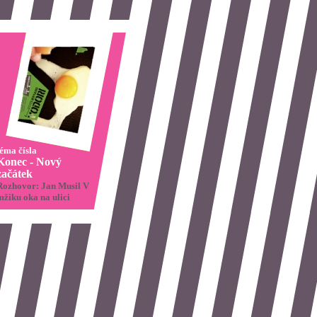
téma čísla
Konec - Nový
začátek
Rozhovor: Jan Musil V
mžiku oka na ulici