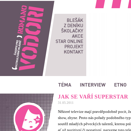
Romano vodori, časopis pro multikulturní mládež
BLEŠÁK
Z DENÍKU
ŠKOLAČKY
AKCE
STAR ONLINE
PROJEKT
KONTAKT
TÉMA
INTERVIEW
ETNO
JAK SE VAŘÍ SUPERSTAR
31.05.2011
Některé televize mají pravděpodobně pocit, že 
show, zhyne. Proto nás pořady podobného typ
soutěž mladých pěveckých talentů, kterou prá
ať už pozitivní či negativní, nazveme tuto te