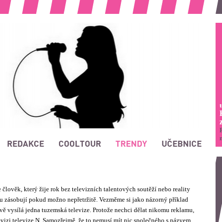
REDAKCE
COOLTOUR
TRENDY
UČEBNICE
člověk, který žije rok bez televizních talentových soutěží nebo reality
u zásobují pokud možno nepřetržitě. Vezměme si jako názorný příklad
vě vysílá jedna tuzemská televize. Protože nechci dělat nikomu reklamu,
levizi televize N. Samozřejmě, že to nemusí mít nic společného s názvem