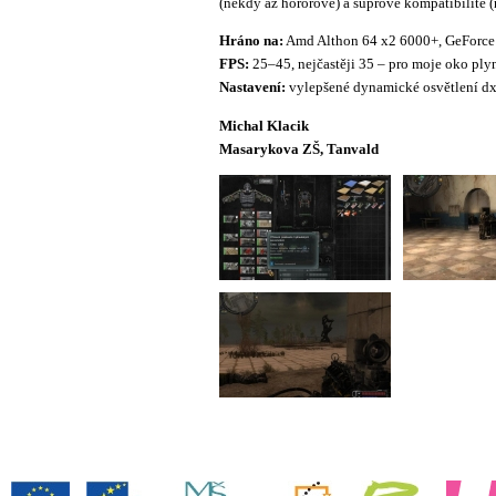
(někdy až hororové) a suprové kompatibilitě (
Hráno na:
Amd Althon 64 x2 6000+, GeForce
FPS:
25–45, nejčastěji 35 – pro moje oko ply
Nastavení:
vylepšené dynamické osvětlení dx
Michal Klacik
Masarykova ZŠ, Tanvald