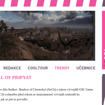
REDAKCE
COOLTOUR
TRENDY
UČEBNICE
L OF PRIPYAT
ho díla Stalker: Shadow of Chernobyl (SoCh) z rukou vývojářů GSC Game
CS) vydaného před rokem se stejnojmenní vývojáři rozhodli ke
 jak se jim to povedlo.