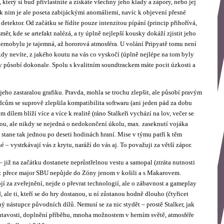
 který si buď přivlastníte a získáte všechny jeho klady a zápory, nebo jej
 nim je ale poseta zabijáckými anomáliemi, navíc k objevení přesné
etektor. Od začátku se řídíte pouze intenzitou pípání (princip přihořívá,
směr, kde se artefakt nalézá, a ty úplně nejlepší kousky dokáží zjistit jeho
ernobylu je tajemná, až hororová atmosféra. U volání Pripyatě tomu není
ikdy nevíte, z jakého koutu na vás co vyskočí (úplně nejlépe na tom byly
iny působí dokonale. Spolu s kvalitním soundtrackem máte pocit úzkosti a
ho zastaralou grafiku. Pravda, mohla se trochu zlepšit, ale působí pravým
ům se suprově zlepšila kompatibilita softwaru (ani jeden pád za dobu
 dílem blíží více a více k realitě (ráno Stalkeři vychází na lov, večer se
jdou, ale nikdy se nejedná o nedokončení úkolu, max. zaseknutí vojáka
 stane tak jednou po deseti hodinách hraní. Mise v týmu patří k těm
 – vystrkávají vás z krytu, naráží do vás aj. To považuji za větší zápor.
 již na začátku dostanete neprůstřelnou vestu a samopal (ztráta nutnosti
ti: přece major SBU nepůjde do Zóny jenom v košili a s Makarovem.
tojí za zveřejnění, nejde o převrat technologií, ale o zábavnost a gameplay
 ale ti, kteří se do hry dostanou, u ní zůstanou hodně dlouho (čtyřicet
ný nástupce původních dílů. Nemusí se za nic stydět – prostě Stalker, jak
utavosti, doplnění příběhu, mnoha možnostem v herním světě, atmosféře