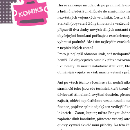
Hra se zaměřuje na události po prvním díle o
z hrdinů předešlých dílů, ale do armádního maj
nezvěstných vojenských vrtulníků. Cestu k těm
Stalkeři (obyvatelé Zóny), mutanti a vražedné 
připravili dva druhy nových silných mutantů (c
obyčejnými bundami počínaje a exoskeletony 
vybrat si podruhé. Ale i tím nejlepším exoskel
z nepřátelských zbraní.
Proto je nejlepší obranou útok, což nedoporu
hemží. Od obyčejných pistolek přes brokovnic
i kulomety. Ty musíte naládovat střelivem, kte
obrněnější vojáky se však musíte vytasit s pr
Ani po všech těchto věcech se vám nedaří nik
strach. Od toho jsou zde technici, kteří kro
dávkovač stimulantů, zvýšení dostřelu, přesno
zajistit, obléci neprůstřelnou vestu, nasadit 
finance, pojďme splnit nějaký ten vedlejší ú
lokacích – Zaton, Jupiter, město Pripyat. Jed
zaplatíte dluh banditům, přinesete vzácný art
questy vytváří skvělé mini příběhy. Na této čás