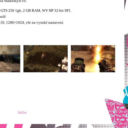
na Stalkera) 8/10.
 GTS 250 1gb, 2 GB RAM, WV HP 32-bit SP1.
nulé.
10, 1280×1024, vše na vysoké nastavení.
Sdílet