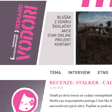
Romano vodori, časopis pro multikulturní mládež
BLEŠÁK
Z DENÍKU
ŠKOLAČKY
AKCE
STAR ONLINE
PROJEKT
KONTAKT
TÉMA
INTERVIEW
ETNO
RECENZE: STALKER - CAL
14.04.2010
Téměř po třech letech od vydání veleúspěšné
World a po rozporuplném prologu Clear Sky (
znovuoživení jejich slávy. Pojďme se podívat,