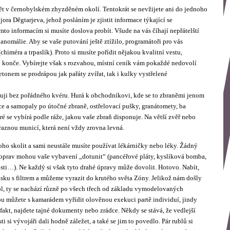
pět v černobylském zhyzděném okolí. Tentokrát se nevžijete ani do jednoho
ora Děgtarjeva, jehož posláním je zjistit informace týkající se
to informacím si musíte doslova probít. Všude na vás číhají nepřátelští
anomálie. Aby se vaše putování ještě ztížilo, programátoři pro vás
himéra a trpaslík). Proto si musíte pořídit nějakou kvalitní vestu,
konče. Vybírejte však s rozvahou, místní ceník vám pokaždé nedovolí
etonem se prodrápou jak pařáty zvířat, tak i kulky vystřelené
čuji bez pořádného kvéru. Hurá k obchodníkovi, kde se to zbraněmi jenom
e a samopaly po útočné zbraně, ostřelovací pušky, granátomety, ba
ré se vybírá podle ráže, jakou vaše zbraň disponuje. Na větší zvěř nebo
ůraznou municí, která není vždy zrovna levná.
oho skolit a sami neustále musíte používat lékárničky nebo léky. Žádný
mě oprav mohou vaše vybavení „dotunit“ (pancéřové pláty, kyslíková bomba,
sti…). Ne každý si však tyto drahé úpravy může dovolit. Hotovo. Nabít,
masku s filtrem a můžeme vyrazit do krutého světa Zóny. Jelikož nám došly
kol, ty se nachází různě po všech třech od základu vymodelovaných
nou můžete s kamarádem vyřídit olověnou exekuci partě individuí, jindy
efakt, najdete tajné dokumenty nebo zrádce. Někdy se stává, že vedlejší
ti si vývojáři dali hodně záležet, a také se jim to povedlo. Pár rublů si