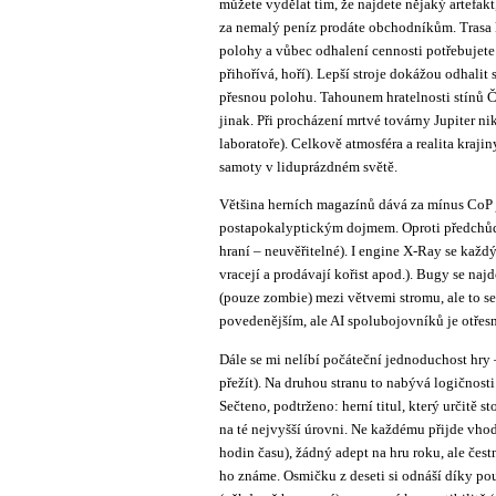
můžete vydělat tím, že najdete nějaký artefakt,
za nemalý peníz prodáte obchodníkům. Trasa k
polohy a vůbec odhalení cennosti potřebujete d
přihořívá, hoří). Lepší stroje dokážou odhalit 
přesnou polohu. Tahounem hratelnosti stínů Č
jinak. Při procházení mrtvé továrny Jupiter n
laboratoře). Celkově atmosféra a realita kraj
samoty v liduprázdném světě.
Většina herních magazínů dává za mínus CoP je
postapokalyptickým dojmem. Oproti předchůdc
hraní – neuvěřitelné). I engine X-Ray se každým
vracejí a prodávají kořist apod.). Bugy se na
(pouze zombie) mezi větvemi stromu, ale to se
povedenějším, ale AI spolubojovníků je otřesné
Dále se mi nelíbí počáteční jednoduchost hry –
přežít). Na druhou stranu to nabývá logičnos
Sečteno, podtrženo: herní titul, který určitě s
na té nejvyšší úrovni. Ne každému přijde vhod,
hodin času), žádný adept na hru roku, ale čest
ho známe. Osmičku z deseti si odnáší díky po