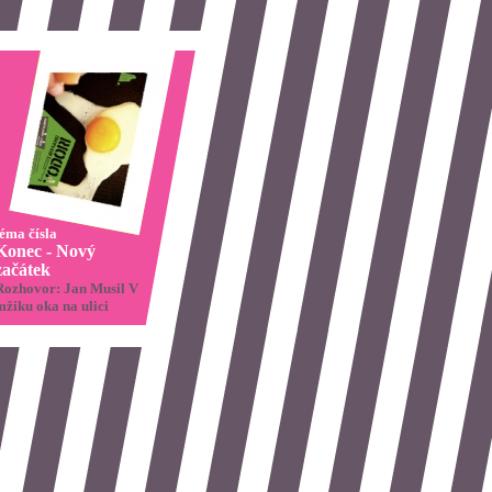
téma čísla
Konec - Nový
začátek
Rozhovor: Jan Musil V
mžiku oka na ulici