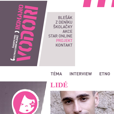
Romano vodori, časopis pro multikulturní mládež
BLEŠÁK
Z DENÍKU
ŠKOLAČKY
AKCE
STAR ONLINE
PROJEKT
KONTAKT
TÉMA
INTERVIEW
ETNO
LIDÉ