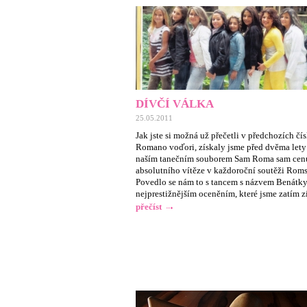
DÍVČÍ VÁLKA
25.05.2011
Jak jste si možná už přečetli v předchozích čí
Romano voďori, získaly jsme před dvěma lety 
naším tanečním souborem Sam Roma sam cen
absolutního vítěze v každoroční soutěži Roms
Povedlo se nám to s tancem s názvem Benátky
nejprestižnějším oceněním, které jsme zatím z
přečíst