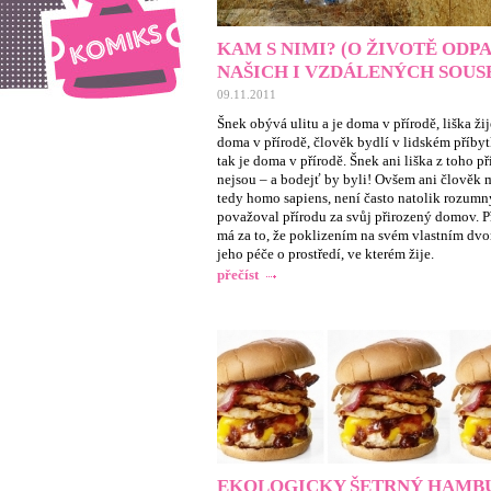
KAM S NIMI? (O ŽIVOTĚ ODP
NAŠICH I VZDÁLENÝCH SOUS
09.11.2011
Šnek obývá ulitu a je doma v přírodě, liška žij
doma v přírodě, člověk bydlí v lidském příbyt
tak je doma v přírodě. Šnek ani liška z toho př
nejsou – a bodejť by byli! Ovšem ani člověk 
tedy homo sapiens, není často natolik rozumn
považoval přírodu za svůj přirozený domov. Př
má za to, že poklizením na svém vlastním dvo
jeho péče o prostředí, ve kterém žije.
přečíst
EKOLOGICKY ŠETRNÝ HAMB