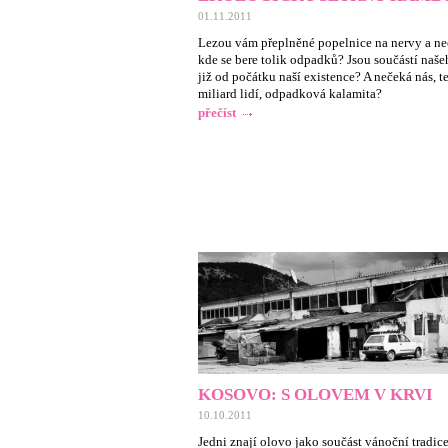
01.11.2011
Lezou vám přeplněné popelnice na nervy a ne
kde se bere tolik odpadků? Jsou součástí naše
již od počátku naší existence? A nečeká nás, t
miliard lidí, odpadková kalamita?
přečíst
KOSOVO: S OLOVEM V KRVI
10.10.2011
Jedni znají olovo jako součást vánoční tradic