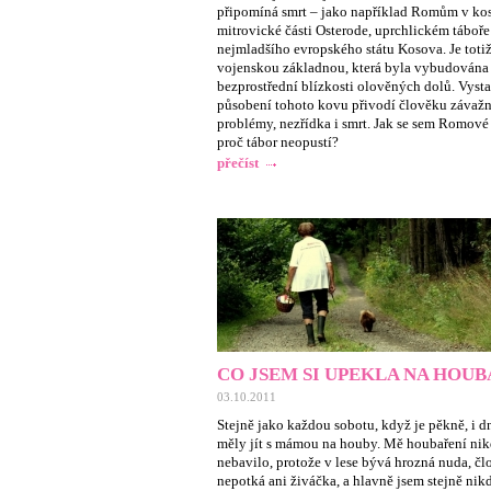
připomíná smrt – jako například Romům v ko
mitrovické části Osterode, uprchlickém táboře
nejmladšího evropského státu Kosova. Je toti
vojenskou základnou, která byla vybudována
bezprostřední blízkosti olověných dolů. Vysta
působení tohoto kovu přivodí člověku závažn
problémy, nezřídka i smrt. Jak se sem Romové 
proč tábor neopustí?
přečíst
CO JSEM SI UPEKLA NA HOU
03.10.2011
Stejně jako každou sobotu, když je pěkně, i d
měly jít s mámou na houby. Mě houbaření ni
nebavilo, protože v lese bývá hrozná nuda, čl
nepotká ani živáčka, a hlavně jsem stejně ni