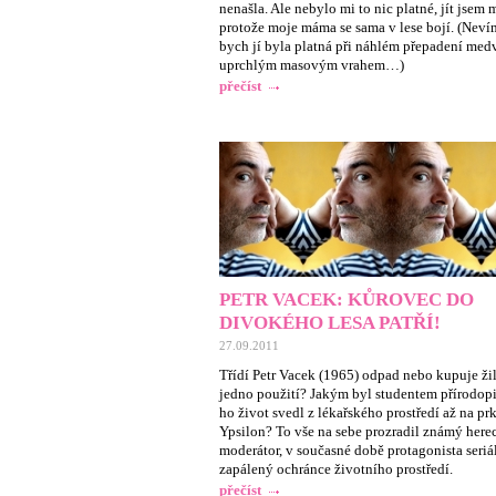
nenašla. Ale nebylo mi to nic platné, jít jsem 
protože moje máma se sama v lese bojí. (Nevím
bych jí byla platná při náhlém přepadení me
uprchlým masovým vrahem…)
přečíst
PETR VACEK: KŮROVEC DO
DIVOKÉHO LESA PATŘÍ!
27.09.2011
Třídí Petr Vacek (1965) odpad nebo kupuje ži
jedno použití? Jakým byl studentem přírodopi
ho život svedl z lékařského prostředí až na pr
Ypsilon? To vše na sebe prozradil známý herec
moderátor, v současné době protagonista seriál
zapálený ochránce životního prostředí.
přečíst