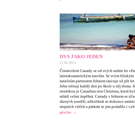
DVA JAKO JEDEN
21.06.2011
Čtrnáctiletá Canady se od svých sedmi let vě
latinskoamerickým tancům. Se svým blízkým 
tanečním partnerem Johnem tancuje už pět let
John trénují každý den po škole u něj doma. J
trenérkou je Canadina teta Christina, která by
mládí velmi úspěšná. Canady s Johnem se úča
různých soutěží, několikrát se dokonce umísti
stupních vítězů a párkrát se jim podařilo i vyh
přečíst