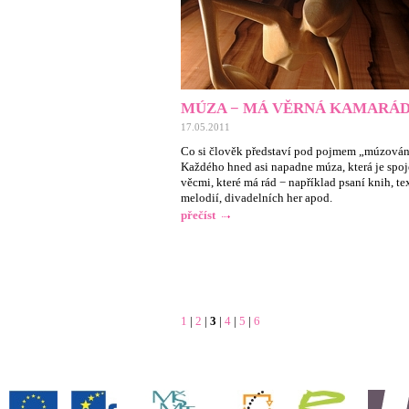
MÚZA − MÁ VĚRNÁ KAMARÁ
17.05.2011
Co si člověk představí pod pojmem „múzován
Každého hned asi napadne múza, která je spoj
věcmi, které má rád − například psaní knih, te
melodií, divadelních her apod.
přečíst
1
|
2
|
3
|
4
|
5
|
6