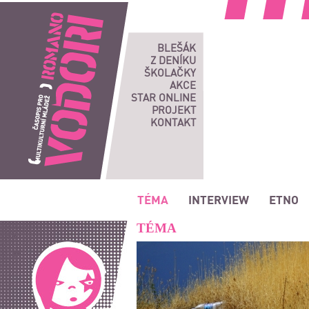
Romano vodori, časopis pro multikulturní mládež
BLEŠÁK
Z DENÍKU
ŠKOLAČKY
AKCE
STAR ONLINE
PROJEKT
KONTAKT
TÉMA
INTERVIEW
ETNO
TÉMA